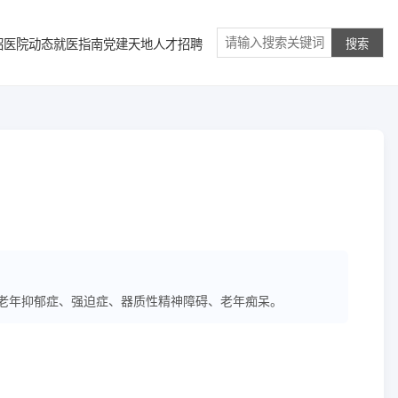
绍
医院动态
就医指南
党建天地
人才招聘
搜索
老年抑郁症、强迫症、器质性精神障碍、老年痴呆。