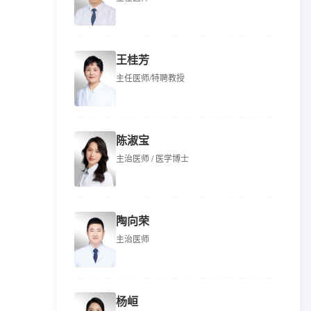
王桂芳
主任医师/特聘教授
陈淑宝
主治医师 / 医学博士
陶向荣
主治医师
杨峘