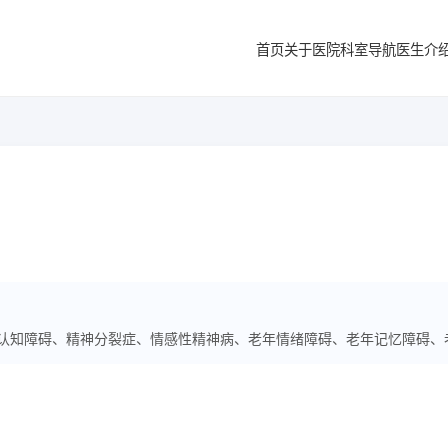
首页
关于医院
科室导航
医生介
认知障碍、精神分裂症、情感性精神病、老年情绪障碍、老年记忆障碍、