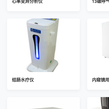
心率变异分析仪
13碳呼
结肠水疗仪
内窥镜