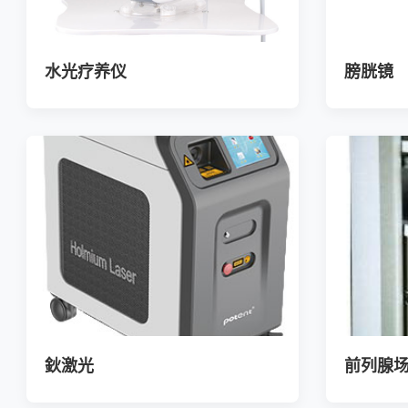
水光疗养仪
膀胱镜
鈥激光
前列腺