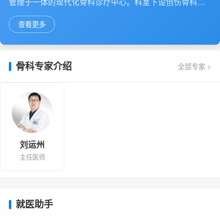
管理于一体的现代化骨科诊疗中心。科室下设创伤骨科与
矫形骨科，引进六轴骨科机器人等一系列国内外先进诊疗
查看更多
设备，与广东省第二人民医院骨科、深圳市儿童医院骨科
等三甲名院骨科建立深度技术协作，创新性地将"个性化、
微创化、数字化"三大核心贯穿诊疗全流程，在四肢及脊柱
创伤和小儿麻痹、脑瘫、偏瘫及脑外伤引起的肢体畸形或
骨科专家介绍
全部专家 >
功能障碍修复等领域形成独特技术优势。
刘运州
主任医师
就医助手