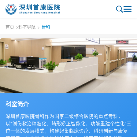
首页
>
科室导航
>
骨科
科室简介
深圳首康医院骨科作为国家二级综合医院的重点专科，
以"创伤救治精准化、畸形矫正智能化、功能重建个性化"三
位一体的发展模式，构建起集临床诊疗、科研创新与康复