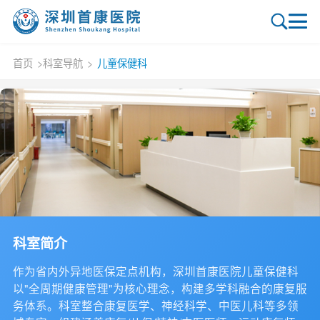
首页
>
科室导航
>
儿童保健科
科室简介
作为省内外异地医保定点机构，深圳首康医院儿童保健科
以"全周期健康管理"为核心理念，构建多学科融合的康复服
务体系。科室整合康复医学、神经科学、中医儿科等多领